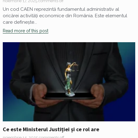
noiembrie 17, 2025
comments off
Un cod CAEN reprezintă fundamentul administrativ al
oricărei activități economice din România. Este elementul
care definește...
Read more of this post
Ce este Ministerul Justiției și ce rol are
noiembrie 14, 2025
comments off