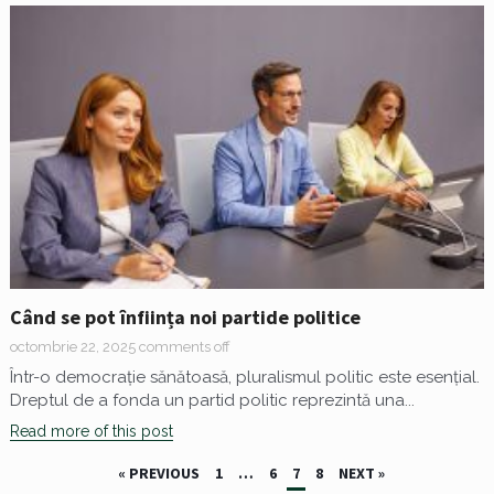
Când se pot înființa noi partide politice
octombrie 22, 2025
comments off
Într-o democrație sănătoasă, pluralismul politic este esențial.
Dreptul de a fonda un partid politic reprezintă una...
Read more of this post
Paginație
« PREVIOUS
1
…
6
7
8
NEXT »