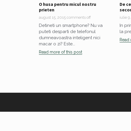
O husa pentru micul nostru
De ce
prieten
seco
august 15, 2015
comments off
iulie 9
Detineti un smartphone? Nu va
In pr
puteti desparti de telefonul
la pre
dumneavoastra inteligent nici
Read 
macar o zi? Este...
Read more of this post
Paginație
articole