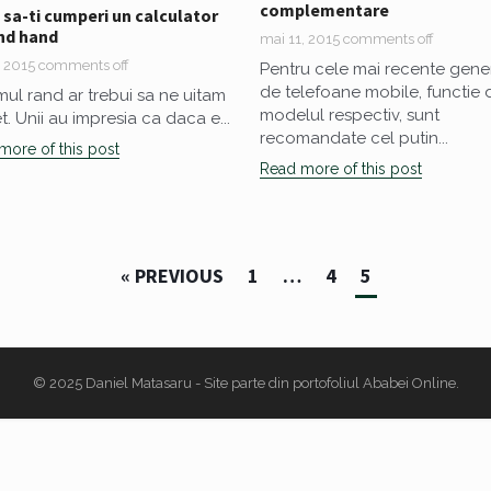
complementare
 sa-ti cumperi un calculator
nd hand
mai 11, 2015
comments off
, 2015
comments off
Pentru cele mai recente gener
de telefoane mobile, functie 
imul rand ar trebui sa ne uitam
modelul respectiv, sunt
t. Unii au impresia ca daca e...
recomandate cel putin...
more of this post
Read more of this post
« PREVIOUS
1
…
4
5
© 2025
Daniel Matasaru
- Site parte din portofoliul
Ababei Online
.