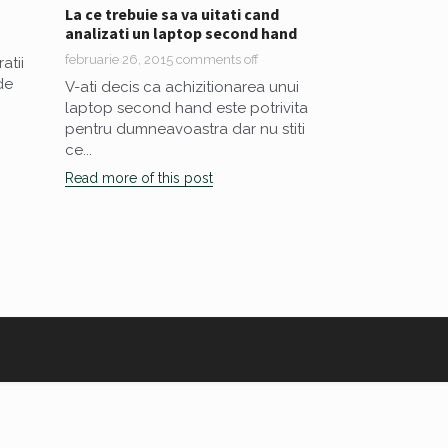
La ce trebuie sa va uitati cand
analizati un laptop second hand
februarie 26, 2015
comments off
atii
de
V-ati decis ca achizitionarea unui
laptop second hand este potrivita
pentru dumneavoastra dar nu stiti
ce...
Read more of this post