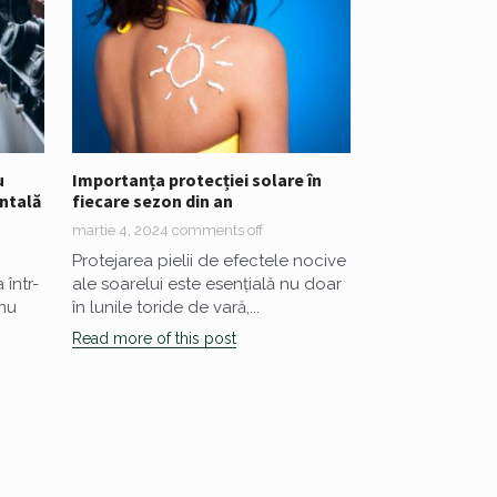
u
Importanța protecției solare în
entală
fiecare sezon din an
martie 4, 2024
comments off
Protejarea pielii de efectele nocive
 într-
ale soarelui este esențială nu doar
 nu
în lunile toride de vară,...
Read more of this post