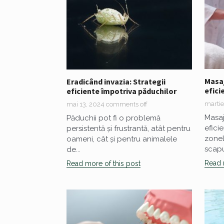
Masaj
Eradicând invazia: Strategii
efici
eficiente împotriva păduchilor
martie
mai 13, 2024
comments off
Masaj
Păduchii pot fi o problemă
efici
persistentă și frustrantă, atât pentru
zonel
oameni, cât și pentru animalele
scapu
de...
Read 
Read more of this post