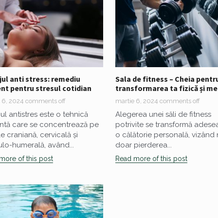
ul anti stress: remediu
Sala de fitness – Cheia pentr
ent pentru stresul cotidian
transformarea ta fizică și m
 6, 2024
comments off
martie 6, 2024
comments off
ul antistres este o tehnică
Alegerea unei săli de fitness
entă care se concentrează pe
potrivite se transformă adesea
e craniană, cervicală și
o călătorie personală, vizând
lo-humerală, având...
doar pierderea...
more of this post
Read more of this post