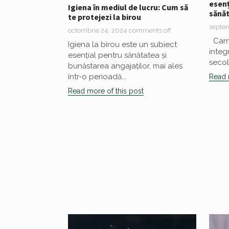
esenț
Igiena în mediul de lucru: Cum să
sănă
te protejezi la birou
septem
octombrie 24, 2024
comments off
Carne
Igiena la birou este un subiect
integ
esențial pentru sănătatea și
secol
bunăstarea angajaților, mai ales
într-o perioadă...
Read 
Read more of this post