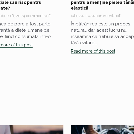
pentru a menține pielea tânăr
iale sau risc pentru
elastică
tate?
iulie 24, 2024
comments off
brie 16, 2024
comments off
Îmbătrânirea este un proces
a de porc a fost parte
natural, dar acest lucru nu
rantă a dietei umane de
înseamnă că trebuie să acce
e, fiind consumată într-o...
fără ezitare...
more of this post
Read more of this post