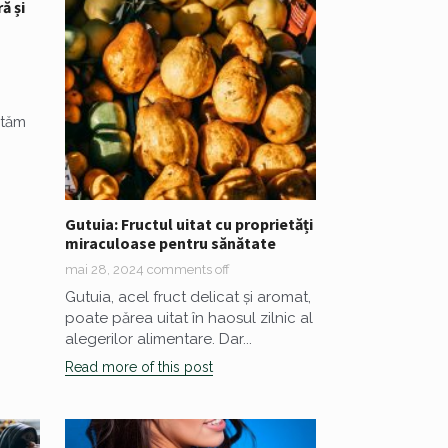
ă și
ptăm
Gutuia: Fructul uitat cu proprietăți
miraculoase pentru sănătate
mai 28, 2024
comments off
Gutuia, acel fruct delicat și aromat,
poate părea uitat în haosul zilnic al
alegerilor alimentare. Dar...
Read more of this post