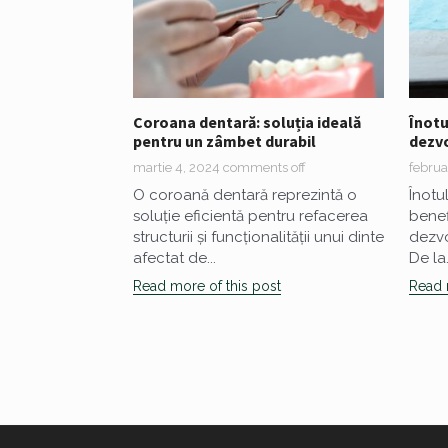
Coroana dentară: soluția ideală
Înotu
pentru un zâmbet durabil
dezvo
martie 4, 2024
comments off
februa
O coroană dentară reprezintă o
Înotu
soluție eficientă pentru refacerea
benefi
structurii și funcționalității unui dinte
dezvo
afectat de...
De la.
Read more of this post
Read 
Paginație
articole