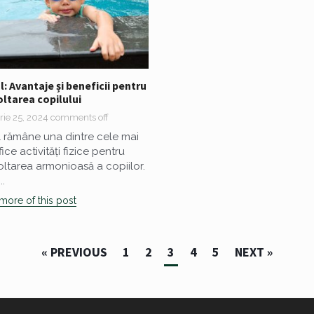
l: Avantaje și beneficii pentru
ltarea copilului
rie 25, 2024
comments off
l rămâne una dintre cele mai
ce activități fizice pentru
ltarea armonioasă a copiilor.
..
more of this post
« PREVIOUS
1
2
3
4
5
NEXT »