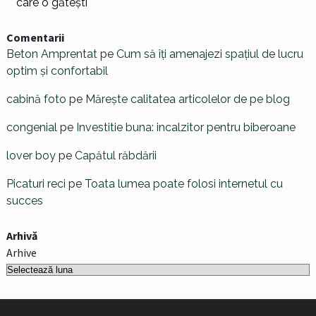
care o gătești
Comentarii
Beton Amprentat
pe
Cum să îți amenajezi spațiul de lucru
optim și confortabil
cabină foto
pe
Mărește calitatea articolelor de pe blog
congenial
pe
Investitie buna: incalzitor pentru biberoane
lover boy
pe
Capătul răbdării
Picaturi reci
pe
Toata lumea poate folosi internetul cu
succes
Arhivă
Arhive