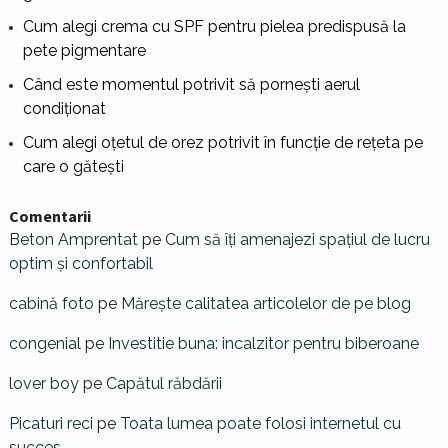
Cum alegi crema cu SPF pentru pielea predispusă la
pete pigmentare
Când este momentul potrivit să pornești aerul
condiționat
Cum alegi oțetul de orez potrivit în funcție de rețeta pe
care o gătești
Comentarii
Beton Amprentat
pe
Cum să îți amenajezi spațiul de lucru
optim și confortabil
cabină foto
pe
Mărește calitatea articolelor de pe blog
congenial
pe
Investitie buna: incalzitor pentru biberoane
lover boy
pe
Capătul răbdării
Picaturi reci
pe
Toata lumea poate folosi internetul cu
succes