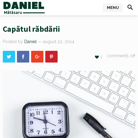
MENU
Capătul răbdării
Posted by
Daniel
— august 22, 2014
comments off
1