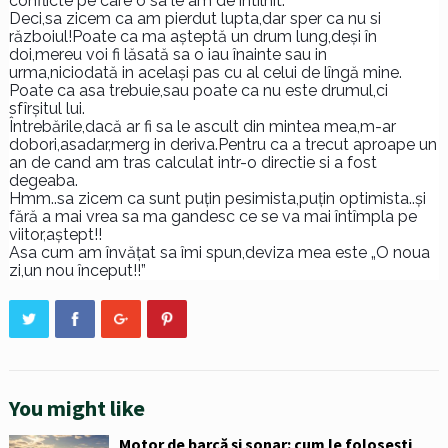
conflicte pe care o sa le am de întîlnit.
Deci,sa zicem ca am pierdut lupta,dar sper ca nu si
războiul!Poate ca ma așteptă un drum lung,deși în
doi,mereu voi fi lăsată sa o iau înainte sau in
urma,niciodată in același pas cu al celui de lîngă mine.
Poate ca asa trebuie,sau poate ca nu este drumul,ci
sfîrșitul lui.
Întrebările,dacă ar fi sa le ascult din mintea mea,m-ar
dobori,asadar,merg in deriva.Pentru ca a trecut aproape un
an de cand am tras calculat intr-o directie si a fost
degeaba.
Hmm..sa zicem ca sunt puțin pesimista,puțin optimista..și
fără a mai vrea sa ma gandesc ce se va mai întîmpla pe
viitor,aștept!!
Asa cum am învățat sa îmi spun,deviza mea este „O noua
zi,un nou început!!”
You might like
Motor de barcă și sonar: cum le folosești