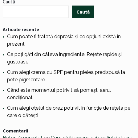
Caută
Caută
Articole recente
Cum poate fi tratată depresia și ce opțiuni există în
prezent
Ce poți găti din câteva ingrediente. Rețete rapide și
gustoase
Cum alegi crema cu SPF pentru pielea predispusă la
pete pigmentare
Când este momentul potrivit să pornești aerul
condiționat
Cum alegi oțetul de orez potrivit în funcție de rețeta pe
care o gătești
Comentarii
Beton Amprentat
pe
Cum să îți amenajezi spațiul de lucru