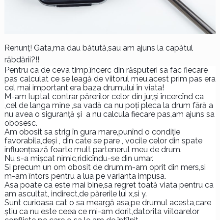
Renunț! Gata,ma dau bătută,sau am ajuns la capătul
răbdării?!!
Pentru ca de ceva timp,încerc din răsputeri sa fac fiecare
pas calculat ce se leagă de viitorul meu,acest prim pas era
cel mai important,era baza drumului în viata!
M-am luptat contrar părerilor celor din jur,și încercînd ca
,cel de langa mine ,sa vadă ca nu poți pleca la drum fără a
nu avea o siguranță și a nu calcula fiecare pas,am ajuns sa
obosesc.
Am obosit sa strig în gura mare,punînd o condiție
favorabila,deși , din cate se pare , vocile celor din spate
influențează foarte mult partenerul meu de drum.
Nu s-a mișcat nimic,ridicîndu-se din umar.
Si precum un om obosit de drum,m-am oprit din mers,si
m-am întors pentru a lua pe varianta impusa.
Asa poate ca este mai bine,sa regret toată viata pentru ca
am ascultat, indirect,de părerile lui x,si y.
Sunt curioasa cat o sa meargă asa,pe drumul acesta,care
știu ca nu este ceea ce mi-am dorit,datorita viitoarelor