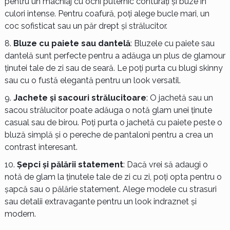
pentru un machiaj cu ochi puternic conturați și buze în
culori intense. Pentru coafură, poți alege bucle mari, un
coc sofisticat sau un păr drept și strălucitor.
Bluze cu paiete sau dantelă
: Bluzele cu paiete sau
dantelă sunt perfecte pentru a adăuga un plus de glamour
ținutei tale de zi sau de seară. Le poți purta cu blugi skinny
sau cu o fustă elegantă pentru un look versatil.
Jachete și sacouri strălucitoare
: O jachetă sau un
sacou strălucitor poate adăuga o notă glam unei ținute
casual sau de birou. Poți purta o jachetă cu paiete peste o
bluză simplă și o pereche de pantaloni pentru a crea un
contrast interesant.
Șepci și pălării statement
: Dacă vrei să adaugi o
notă de glam la ținutele tale de zi cu zi, poți opta pentru o
șapcă sau o pălărie statement. Alege modele cu strasuri
sau detalii extravagante pentru un look indraznet și
modern.