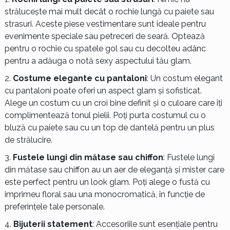
strălucește mai mult decât o rochie lungă cu paiete sau
strasuri. Aceste piese vestimentare sunt ideale pentru
evenimente speciale sau petreceri de seară. Optează
pentru o rochie cu spatele gol sau cu decolteu adânc
pentru a adăuga o notă sexy aspectului tău glam.
Costume elegante cu pantaloni
: Un costum elegant
cu pantaloni poate oferi un aspect glam și sofisticat.
Alege un costum cu un croi bine definit și o culoare care îți
complimentează tonul pielii. Poți purta costumul cu o
bluză cu paiete sau cu un top de dantelă pentru un plus
de strălucire.
Fustele lungi din mătase sau chiffon
: Fustele lungi
din mătase sau chiffon au un aer de eleganță și mister care
este perfect pentru un look glam. Poți alege o fustă cu
imprimeu floral sau una monocromatică, în funcție de
preferințele tale personale.
Bijuterii statement
: Accesoriile sunt esențiale pentru