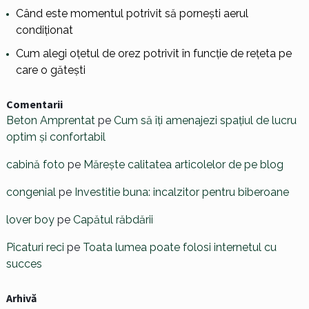
Când este momentul potrivit să pornești aerul
condiționat
Cum alegi oțetul de orez potrivit în funcție de rețeta pe
care o gătești
Comentarii
Beton Amprentat
pe
Cum să îți amenajezi spațiul de lucru
optim și confortabil
cabină foto
pe
Mărește calitatea articolelor de pe blog
congenial
pe
Investitie buna: incalzitor pentru biberoane
lover boy
pe
Capătul răbdării
Picaturi reci
pe
Toata lumea poate folosi internetul cu
succes
Arhivă