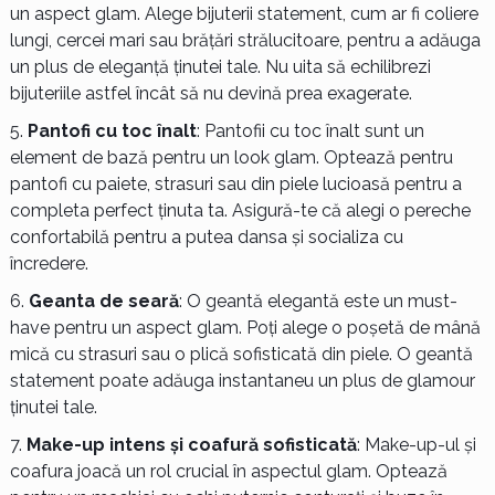
un aspect glam. Alege bijuterii statement, cum ar fi coliere
lungi, cercei mari sau brățări strălucitoare, pentru a adăuga
un plus de eleganță ținutei tale. Nu uita să echilibrezi
bijuteriile astfel încât să nu devină prea exagerate.
Pantofi cu toc înalt
: Pantofii cu toc înalt sunt un
element de bază pentru un look glam. Optează pentru
pantofi cu paiete, strasuri sau din piele lucioasă pentru a
completa perfect ținuta ta. Asigură-te că alegi o pereche
confortabilă pentru a putea dansa și socializa cu
încredere.
Geanta de seară
: O geantă elegantă este un must-
have pentru un aspect glam. Poți alege o poșetă de mână
mică cu strasuri sau o plică sofisticată din piele. O geantă
statement poate adăuga instantaneu un plus de glamour
ținutei tale.
Make-up intens și coafură sofisticată
: Make-up-ul și
coafura joacă un rol crucial în aspectul glam. Optează