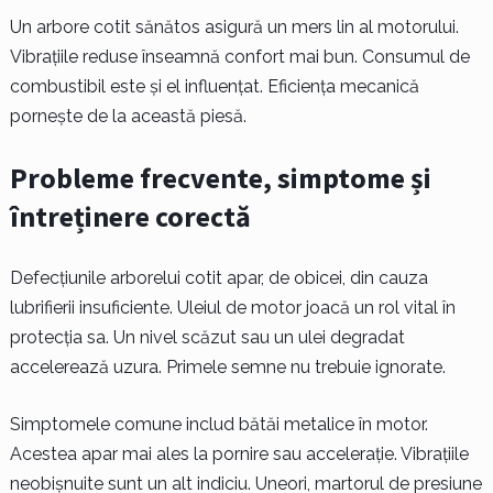
Un arbore cotit sănătos asigură un mers lin al motorului.
Vibrațiile reduse înseamnă confort mai bun. Consumul de
combustibil este și el influențat. Eficiența mecanică
pornește de la această piesă.
Probleme frecvente, simptome și
întreținere corectă
Defecțiunile arborelui cotit apar, de obicei, din cauza
lubrifierii insuficiente. Uleiul de motor joacă un rol vital în
protecția sa. Un nivel scăzut sau un ulei degradat
accelerează uzura. Primele semne nu trebuie ignorate.
Simptomele comune includ bătăi metalice în motor.
Acestea apar mai ales la pornire sau accelerație. Vibrațiile
neobișnuite sunt un alt indiciu. Uneori, martorul de presiune