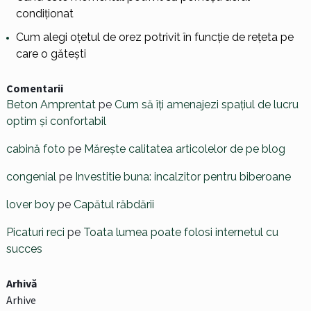
condiționat
Cum alegi oțetul de orez potrivit în funcție de rețeta pe
care o gătești
Comentarii
Beton Amprentat
pe
Cum să îți amenajezi spațiul de lucru
optim și confortabil
cabină foto
pe
Mărește calitatea articolelor de pe blog
congenial
pe
Investitie buna: incalzitor pentru biberoane
lover boy
pe
Capătul răbdării
Picaturi reci
pe
Toata lumea poate folosi internetul cu
succes
Arhivă
Arhive