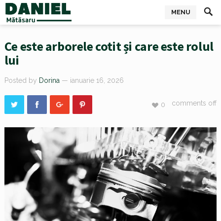
MENU
Ce este arborele cotit și care este rolul
lui
Posted by
Dorina
— ianuarie 16, 2026
comments off
0