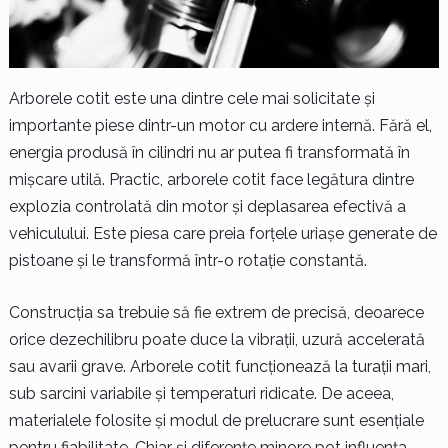
Arborele cotit este una dintre cele mai solicitate și
importante piese dintr-un motor cu ardere internă. Fără el,
energia produsă în cilindri nu ar putea fi transformată în
mișcare utilă. Practic, arborele cotit face legătura dintre
explozia controlată din motor și deplasarea efectivă a
vehiculului. Este piesa care preia forțele uriașe generate de
pistoane și le transformă într-o rotație constantă.
Construcția sa trebuie să fie extrem de precisă, deoarece
orice dezechilibru poate duce la vibrații, uzură accelerată
sau avarii grave. Arborele cotit funcționează la turații mari,
sub sarcini variabile și temperaturi ridicate. De aceea,
materialele folosite și modul de prelucrare sunt esențiale
pentru fiabilitate. Chiar și diferențe minore pot influența