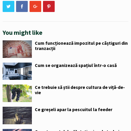
You might like
Cum funcționează impozitul pe câștiguri din
tranzacții
Cum se organizează spațiul într-o casă
Ce trebuie să știi despre cultura de viță-de-
vie
Ce greșeli apar la pescuitul la feeder