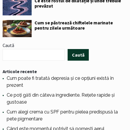
Ce este rostul de dilatație și unde trebuie
prevăzut
Cum se păstrează chiftelele marinate
pentru zilele următoare
Caută
Caută
Articole recente
Cum poate fi tratată depresia și ce opțiuni există în
prezent
Ce poți găti din câteva ingrediente. Rețete rapide și
gustoase
Cum alegi crema cu SPF pentru pielea predispusă la
pete pigmentare
Când este momentul potrivit să pornești aerul