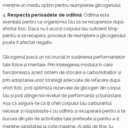
menține un mediu optim pentru reumplerea glicogenului.
Respectă perioadele de odihnă
: Odihna este
esențială pentru ca organismul tău să se recupereze după
efortul fizic. Dacă nu îi acorzi corpului tău suficient timp
pentru a se recupera, procesul de reumplere a glicogenului
poate fi afectat negativ.
Glicogenul joacă un rol crucial în susținerea performanțelor
tale fizice și mentale. Prin înțelegerea modului în care
funcționează acest sistem de stocare a carbohidraților și
prin adoptarea unor strategii adecvate de refacere după
efort fizic, poți optimiza rezervele de glicogen din corpul
tău și poți atinge noi niveluri de performanță și bunăstare.
Așa că asigură-te că îți oferi corpului tău carburantul
necesar și răsplătește-l cu odihnă și recuperare pentru a te
bucura din plin de activitățile tale preferate și pentru a-ți
menține sănătatea la cote maxime. Ai grijă de tine, tu,