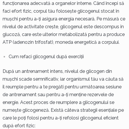
funcționarea adecvată a organelor interne. Când începi să
faci efort fizic, corpul tău folosește glicogenul stocat în
mușchi pentru a-ți asigura energia necesară. Pe măsură ce
nivelul de activitate crește, glicogenul este descompus în
glucoză, care este ulterior metabolizată pentru a produce
ATP (adenozin trifosfat), moneda energetică a corpului.
Cum refaci glicogenul după exerciții
După un antrenament intens, nivelul de glicogen din
mușchi scade semnificativ, iar organismul tău va căuta să
îl reumple pentru a te pregăti pentru următoarea sesiune
de antrenament sau pentru a-ți menține rezervele de
energie. Acest proces de reumplere a glicogenului se
numește glicogeneză. Există câteva strategii esențiale pe
care le poți folosi pentru a-ți refolosi glicogenul eficient
după efort fizic: