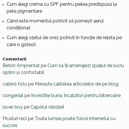
Cum alegi crema cu SPF pentru pielea predispusă la
pete pigmentare
Când este momentul potrivit să pornești aerul
condiționat
Cum alegi oțetul de orez potrivit în funcție de rețeta pe
care o gătești
Comentarii
Beton Amprentat
pe
Cum să îți amenajezi spațiul de lucru
optim și confortabil
cabină foto
pe
Mărește calitatea articolelor de pe blog
congenial
pe
Investitie buna: incalzitor pentru biberoane
lover boy
pe
Capătul răbdării
Picaturi reci
pe
Toata lumea poate folosi internetul cu
succes