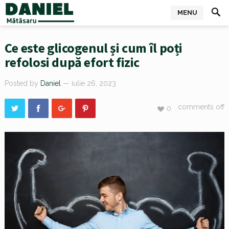
MENU
Ce este glicogenul și cum îl poți
refolosi după efort fizic
Posted by
Daniel
— iulie 26, 2023
comments off
0