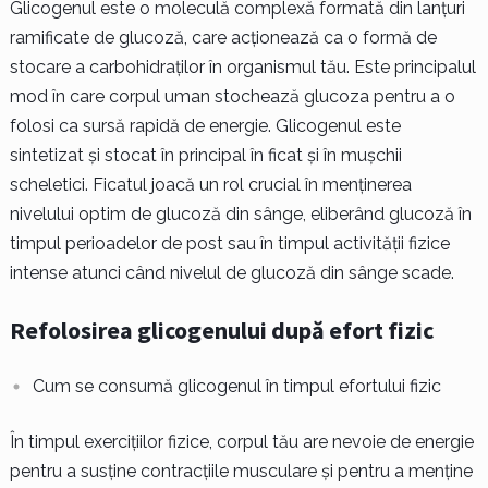
Glicogenul este o moleculă complexă formată din lanțuri
ramificate de glucoză, care acționează ca o formă de
stocare a carbohidraților în organismul tău. Este principalul
mod în care corpul uman stochează glucoza pentru a o
folosi ca sursă rapidă de energie. Glicogenul este
sintetizat și stocat în principal în ficat și în mușchii
scheletici. Ficatul joacă un rol crucial în menținerea
nivelului optim de glucoză din sânge, eliberând glucoză în
timpul perioadelor de post sau în timpul activității fizice
intense atunci când nivelul de glucoză din sânge scade.
Refolosirea glicogenului după efort fizic
Cum se consumă glicogenul în timpul efortului fizic
În timpul exercițiilor fizice, corpul tău are nevoie de energie
pentru a susține contracțiile musculare și pentru a menține