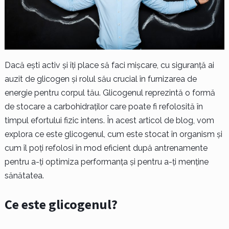
Dacă ești activ și îți place să faci mișcare, cu siguranță ai
auzit de glicogen și rolul său crucial în furnizarea de
energie pentru corpul tău. Glicogenul reprezintă o formă
de stocare a carbohidraților care poate fi refolosită în
timpul efortului fizic intens. În acest articol de blog, vom
explora ce este glicogenul, cum este stocat în organism și
cum îl poți refolosi în mod eficient după antrenamente
pentru a-ți optimiza performanța și pentru a-ți menține
sănătatea.
Ce este glicogenul?