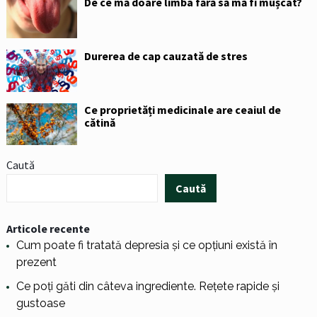
De ce mă doare limba fără să mă fi mușcat?
Durerea de cap cauzată de stres
Ce proprietăți medicinale are ceaiul de
cătină
Caută
Caută
Articole recente
Cum poate fi tratată depresia și ce opțiuni există în
prezent
Ce poți găti din câteva ingrediente. Rețete rapide și
gustoase