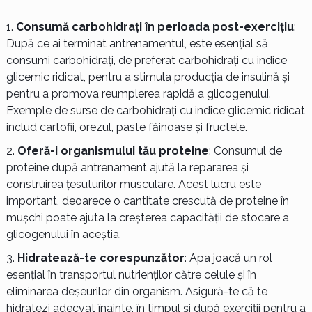
Consumă carbohidrați în perioada post-exercițiu
:
După ce ai terminat antrenamentul, este esențial să
consumi carbohidrați, de preferat carbohidrați cu indice
glicemic ridicat, pentru a stimula producția de insulină și
pentru a promova reumplerea rapidă a glicogenului.
Exemple de surse de carbohidrați cu indice glicemic ridicat
includ cartofii, orezul, paste făinoase și fructele.
Oferă-i organismului tău proteine
: Consumul de
proteine după antrenament ajută la repararea și
construirea țesuturilor musculare. Acest lucru este
important, deoarece o cantitate crescută de proteine în
mușchi poate ajuta la creșterea capacității de stocare a
glicogenului în aceștia.
Hidratează-te corespunzător
: Apa joacă un rol
esențial în transportul nutrienților către celule și în
eliminarea deșeurilor din organism. Asigură-te că te
hidratezi adecvat înainte, în timpul și după exerciții pentru a