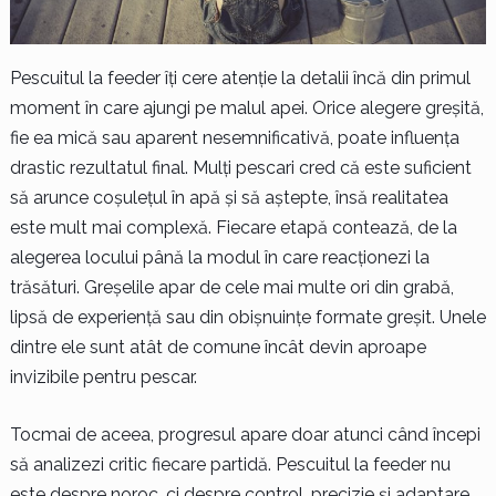
Pescuitul la feeder îți cere atenție la detalii încă din primul
moment în care ajungi pe malul apei. Orice alegere greșită,
fie ea mică sau aparent nesemnificativă, poate influența
drastic rezultatul final. Mulți pescari cred că este suficient
să arunce coșulețul în apă și să aștepte, însă realitatea
este mult mai complexă. Fiecare etapă contează, de la
alegerea locului până la modul în care reacționezi la
trăsături. Greșelile apar de cele mai multe ori din grabă,
lipsă de experiență sau din obișnuințe formate greșit. Unele
dintre ele sunt atât de comune încât devin aproape
invizibile pentru pescar.
Tocmai de aceea, progresul apare doar atunci când începi
să analizezi critic fiecare partidă. Pescuitul la feeder nu
este despre noroc, ci despre control, precizie și adaptare