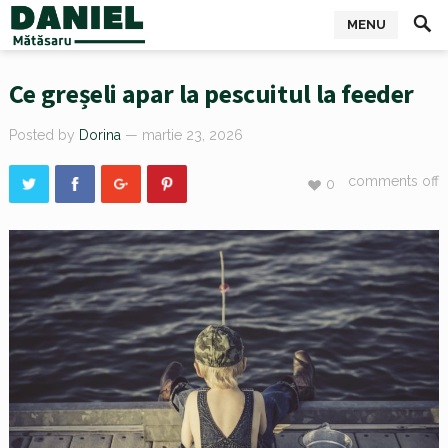
MENU
Ce greșeli apar la pescuitul la feeder
Posted by
Dorina
— martie 23, 2026
comments off
0