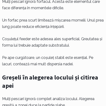
Mulți pescari ignoră forfacul. Acesta este elementul care
face diferența în momentele dificile.
Un forfac prea scurt limitează mișcarea momelii. Unul prea
lung poate reduce eficiența înțepării.
Coșulețul feeder este adesea ales superficial. Greutatea și
forma lui trebuie adaptate substratului.
Pe ape curgătoare, un coșuleț stabil este esențial. Pe
lacuri, contează mai mult dispersia nadei.
Greșeli în alegerea locului și citirea
apei
Mulți pescari ignoră complet analiza locului. Alegerea
greșită a zonei duce la partide slabe.