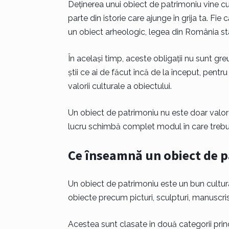
Deținerea unui obiect de patrimoniu vine cu
parte din istorie care ajunge în grija ta. F
un obiect arheologic, legea din România sta
În același timp, aceste obligații nu sunt gr
știi ce ai de făcut încă de la început, pentr
valorii culturale a obiectului.
Un obiect de patrimoniu nu este doar valoros 
lucru schimbă complet modul în care trebui
Ce înseamnă un obiect de pa
Un obiect de patrimoniu este un bun cultural
obiecte precum picturi, sculpturi, manuscr
Acestea sunt clasate în două categorii prin