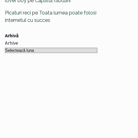
lover boy
pe
Capătul răbdării
Picaturi reci
pe
Toata lumea poate folosi
internetul cu succes
Arhivă
Arhive