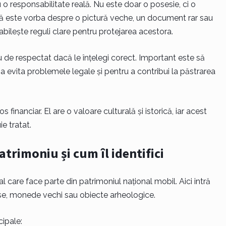
 o responsabilitate reală. Nu este doar o posesie, ci o
ie că este vorba despre o pictură veche, un document rar sau
bilește reguli clare pentru protejarea acestora.
eu de respectat dacă le înțelegi corect. Important este să
u a evita problemele legale și pentru a contribui la păstrarea
financiar. El are o valoare culturală și istorică, iar acest
e tratat.
trimoniu și cum îl identifici
 care face parte din patrimoniul național mobil. Aici intră
ise, monede vechi sau obiecte arheologice.
cipale: