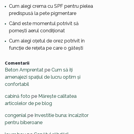
Cum alegi crema cu SPF pentru pielea
predispusă la pete pigmentare
Când este momentul potrivit să
pornești aerul condiționat
Cum alegi oțetul de orez potrivit în
funcție de rețeta pe care o gătești
Comentarii
Beton Amprentat
pe
Cum să îți
amenajezi spațiul de lucru optim și
confortabil
cabină foto
pe
Mărește calitatea
articolelor de pe blog
congenial
pe
Investitie buna: incalzitor
pentru biberoane