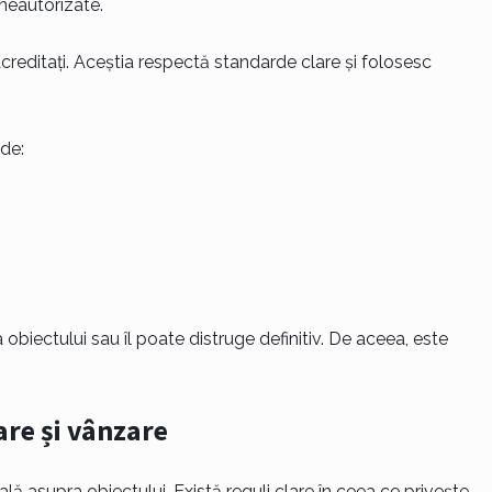
 neautorizate.
creditați. Aceștia respectă standarde clare și folosesc
 de:
obiectului sau îl poate distruge definitiv. De aceea, este
zare și vânzare
tală asupra obiectului. Există reguli clare în ceea ce privește