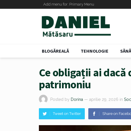
Add menu for: Primary Menu
BLOGĂREALĂ
TEHNOLOGIE
SĂNĂ
Ce obligații ai dacă 
patrimoniu
Posted by
Dorina
— aprilie 29, 2026
in
Soc
Tweet on Twitter
Share on Faceb