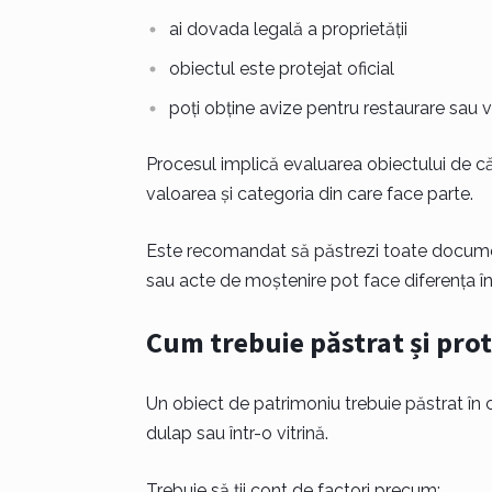
ai dovada legală a proprietății
obiectul este protejat oficial
poți obține avize pentru restaurare sau 
Procesul implică evaluarea obiectului de că
valoarea și categoria din care face parte.
Este recomandat să păstrezi toate documente
sau acte de moștenire pot face diferența în 
Cum trebuie păstrat și prot
Un obiect de patrimoniu trebuie păstrat în co
dulap sau într-o vitrină.
Trebuie să ții cont de factori precum: