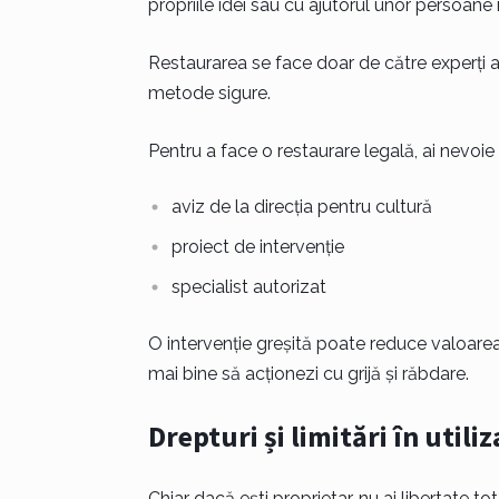
propriile idei sau cu ajutorul unor persoane
Restaurarea se face doar de către experți a
metode sigure.
Pentru a face o restaurare legală, ai nevoie
aviz de la direcția pentru cultură
proiect de intervenție
specialist autorizat
O intervenție greșită poate reduce valoarea 
mai bine să acționezi cu grijă și răbdare.
Drepturi și limitări în utili
Chiar dacă ești proprietar, nu ai libertate to