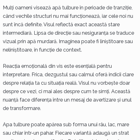
Mulți oameni visează apă tulbure în perioade de tranziție,
când vechile structuri nu mai funcționează, iar cele noi nu
sunt încă definite. Visul reflectă exact această stare
intermediară. Lipsa de direcție sau nesiguranța se traduce
vizual prin apă murdară. Imaginea poate fi liniștitoare sau
neliniștitoare, în funcție de context.
Reacția emoțională din vis este esențială pentru
interpretare. Frica, dezgustul sau calmul oferă indicii clare
despre relația ta cu situația reală. Visul nu vorbește doar
despre ce vezi, ci mai ales despre cum te simți. Această
nuanță face diferența între un mesaj de avertizare și unul
de transformare.
Apa tulbure poate apărea sub forma unui râu, lac, mare
sau chiar într-un pahar. Fiecare variantă adaugă un strat