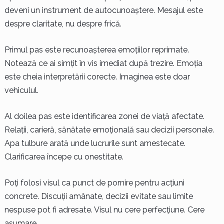
deveni un instrument de autocunoaștere. Mesajul este
despre claritate, nu despre frică.
Primul pas este recunoașterea emoțiilor reprimate.
Notează ce ai simțit în vis imediat după trezire. Emoția
este cheia interpretării corecte. Imaginea este doar
vehiculul.
Al doilea pas este identificarea zonei de viață afectate.
Relații, carieră, sănătate emoțională sau decizii personale.
Apa tulbure arată unde lucrurile sunt amestecate.
Clarificarea începe cu onestitate.
Poți folosi visul ca punct de pornire pentru acțiuni
concrete. Discuții amânate, decizii evitate sau limite
nespuse pot fi adresate. Visul nu cere perfecțiune. Cere
asumare.