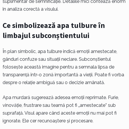
suplimentar de semnificație. Detaliile mici contează enorm
în analiza corectă a visului.
Ce simbolizează apa tulbure în
limbajul subconștientului
În plan simbolic, apa tulbure indică emoții amestecate,
gânduri confuze sau situații neclare. Subconștientul
folosește această imagine pentru a semnala lipsa de
transparență într-o zonă importantă a vieții. Poate fi vorba
despre o relație ambiguă sau o decizie amânată.
Apa murdară sugerează adesea emoții reprimate. Furie,
vinovăție, frustrare sau teamă pot fi „amestecate” sub
suprafață. Visul apare când aceste emoții nu mai pot fi
ignorate. Ele cer recunoaștere și procesare.