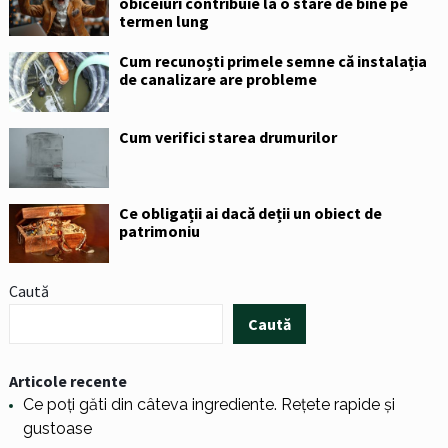
obiceiuri contribuie la o stare de bine pe
termen lung
Cum recunoști primele semne că instalația
de canalizare are probleme
Cum verifici starea drumurilor
Ce obligații ai dacă deții un obiect de
patrimoniu
Caută
Caută
Articole recente
Ce poți găti din câteva ingrediente. Rețete rapide și
gustoase