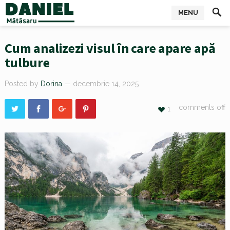
MENU
Cum analizezi visul în care apare apă
tulbure
Posted by
Dorina
— decembrie 14, 2025
comments off
1