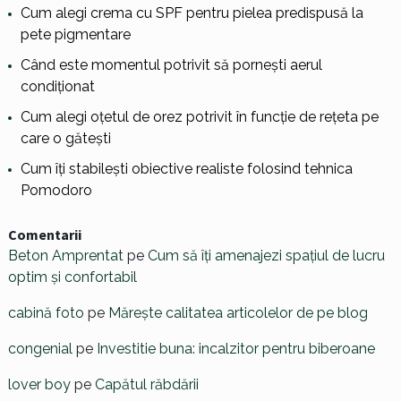
Cum alegi crema cu SPF pentru pielea predispusă la
pete pigmentare
Când este momentul potrivit să pornești aerul
condiționat
Cum alegi oțetul de orez potrivit în funcție de rețeta pe
care o gătești
Cum îți stabilești obiective realiste folosind tehnica
Pomodoro
Comentarii
Beton Amprentat
pe
Cum să îți amenajezi spațiul de lucru
optim și confortabil
cabină foto
pe
Mărește calitatea articolelor de pe blog
congenial
pe
Investitie buna: incalzitor pentru biberoane
lover boy
pe
Capătul răbdării