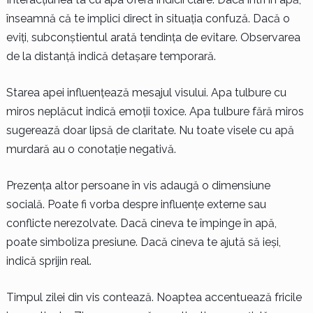
înseamnă că te implici direct în situația confuză. Dacă o
eviți, subconștientul arată tendința de evitare. Observarea
de la distanță indică detașare temporară.
Starea apei influențează mesajul visului. Apa tulbure cu
miros neplăcut indică emoții toxice. Apa tulbure fără miros
sugerează doar lipsă de claritate. Nu toate visele cu apă
murdară au o conotație negativă.
Prezența altor persoane în vis adaugă o dimensiune
socială. Poate fi vorba despre influențe externe sau
conflicte nerezolvate. Dacă cineva te împinge în apă,
poate simboliza presiune. Dacă cineva te ajută să ieși,
indică sprijin real.
Timpul zilei din vis contează. Noaptea accentuează fricile