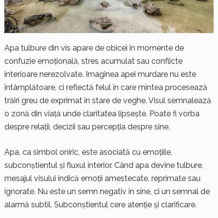
Apa tulbure din vis apare de obicei în momente de
confuzie emoțională, stres acumulat sau conflicte
interioare nerezolvate. Imaginea apei murdare nu este
întâmplătoare, ci reflectă felul în care mintea procesează
trăiri greu de exprimat în stare de veghe. Visul semnalează
o zonă din viață unde claritatea lipsește. Poate fi vorba
despre relații, decizii sau percepția despre sine.
Apa, ca simbol oniric, este asociată cu emoțiile,
subconștientul și fluxul interior. Când apa devine tulbure,
mesajul visului indică emoții amestecate, reprimate sau
ignorate. Nu este un semn negativ în sine, ci un semnal de
alarmă subtil. Subconștientul cere atenție și clarificare.