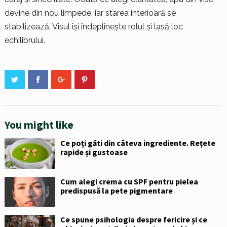
devine din nou limpede, iar starea interioară se
stabilizează. Visul își îndeplinește rolul și lasă loc
echilibrului.
You might like
Ce poți găti din câteva ingrediente. Rețete
rapide și gustoase
Cum alegi crema cu SPF pentru pielea
predispusă la pete pigmentare
Ce spune psihologia despre fericire și ce