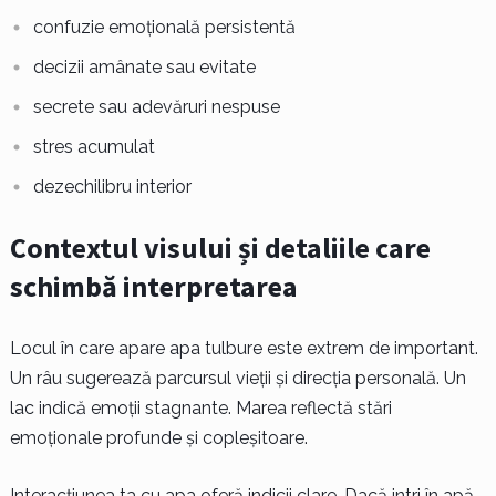
confuzie emoțională persistentă
decizii amânate sau evitate
secrete sau adevăruri nespuse
stres acumulat
dezechilibru interior
Contextul visului și detaliile care
schimbă interpretarea
Locul în care apare apa tulbure este extrem de important.
Un râu sugerează parcursul vieții și direcția personală. Un
lac indică emoții stagnante. Marea reflectă stări
emoționale profunde și copleșitoare.
Interacțiunea ta cu apa oferă indicii clare. Dacă intri în apă,