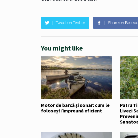
Tweet on Twitter
Share on Faceb
You might like
Motor de barcă și sonar: cum le
Patru Ti
folosești împreună eficient
Livezi 
Prevenir
Sanato