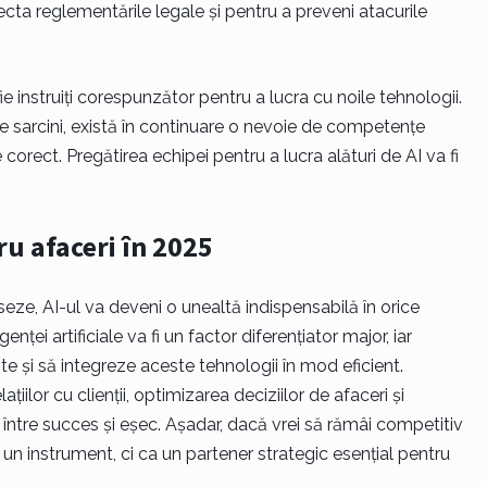
cta reglementările legale și pentru a preveni atacurile
ie instruiți corespunzător pentru a lucra cu noile tehnologii.
te sarcini, există în continuare o nevoie de competențe
 corect. Pregătirea echipei pentru a lucra alături de AI va fi
ru afaceri în 2025
ze, AI-ul va deveni o unealtă indispensabilă în orice
genței artificiale va fi un factor diferențiator major, iar
te și să integreze aceste tehnologii în mod eficient.
iilor cu clienții, optimizarea deciziilor de afaceri și
 între succes și eșec. Așadar, dacă vrei să rămâi competitiv
 un instrument, ci ca un partener strategic esențial pentru