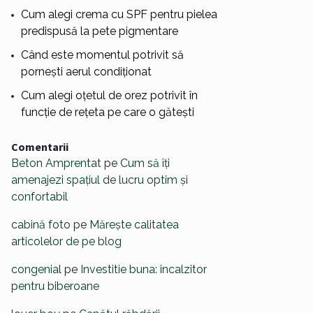
Cum alegi crema cu SPF pentru pielea
predispusă la pete pigmentare
Când este momentul potrivit să
pornești aerul condiționat
Cum alegi oțetul de orez potrivit în
funcție de rețeta pe care o gătești
Comentarii
Beton Amprentat
pe
Cum să îți
amenajezi spațiul de lucru optim și
confortabil
cabină foto
pe
Mărește calitatea
articolelor de pe blog
congenial
pe
Investitie buna: incalzitor
pentru biberoane