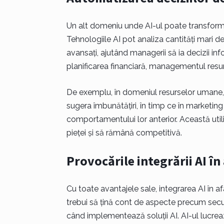
Un alt domeniu unde AI-ul poate transforma
Tehnologiile AI pot analiza cantități mari d
avansați, ajutând managerii să ia decizii infor
planificarea financiară, managementul resu
De exemplu, în domeniul resurselor umane, 
sugera îmbunătățiri, în timp ce în marketi
comportamentului lor anterior. Această util
pieței și să rămână competitivă.
Provocările integrării AI în
Cu toate avantajele sale, integrarea AI în af
trebui să țină cont de aspecte precum securit
când implementează soluții AI. AI-ul lucrea