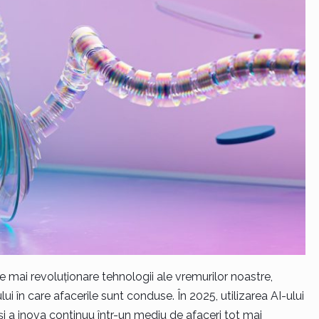
ele mai revoluționare tehnologii ale vremurilor noastre,
 în care afacerile sunt conduse. În 2025, utilizarea AI-ului
și a inova continuu într-un mediu de afaceri tot mai