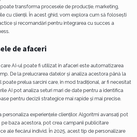
 poate transforma procesele de producție, marketing,
ile cu clienții. În acest ghid, vom explora cum să folosești
actice și recomandări pentru integrarea cu succes a
ness.
ele de afaceri
care AI-ul poate fi utilizat în afaceri este automatizarea
mp. De la prelucrarea datelor și analiza acestora până la
l poate prelua sarcini care, în mod tradițional, ar fi necesitat
le AI pot analiza seturi mari de date pentru a identifica
oase pentru decizii strategice mai rapide și mai precise.
a personaliza experiențele clienților. Algoritmi avansați pot
 pe baza acestora, pot crea campanii publicitare
e ale fiecărui individ. În 2025, acest tip de personalizare