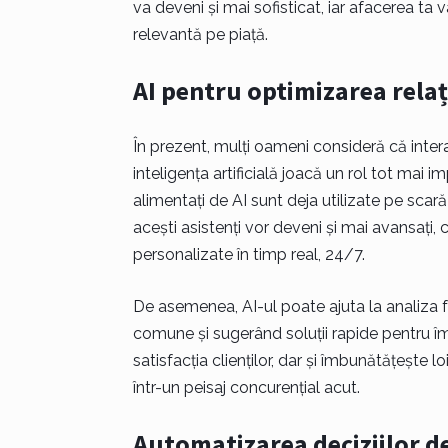
va deveni și mai sofisticat, iar afacerea ta
relevantă pe piață.
AI pentru optimizarea relați
În prezent, mulți oameni consideră că intera
inteligența artificială joacă un rol tot mai im
alimentați de AI sunt deja utilizate pe scară 
acești asistenți vor deveni și mai avansați, 
personalizate în timp real, 24/7.
De asemenea, AI-ul poate ajuta la analiza f
comune și sugerând soluții rapide pentru îm
satisfacția clienților, dar și îmbunătățește l
într-un peisaj concurențial acut.
Automatizarea deciziilor de