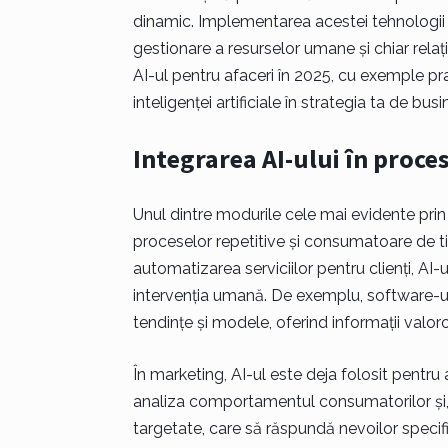
dinamic. Implementarea acestei tehnologii
gestionare a resurselor umane și chiar relați
AI-ul pentru afaceri în 2025, cu exemple pr
inteligenței artificiale în strategia ta de busi
Integrarea AI-ului în proces
Unul dintre modurile cele mai evidente prin 
proceselor repetitive și consumatoare de ti
automatizarea serviciilor pentru clienți, AI-u
intervenția umană. De exemplu, software-uri
tendințe și modele, oferind informații valor
În marketing, AI-ul este deja folosit pentru 
analiza comportamentul consumatorilor și,
targetate, care să răspundă nevoilor specific