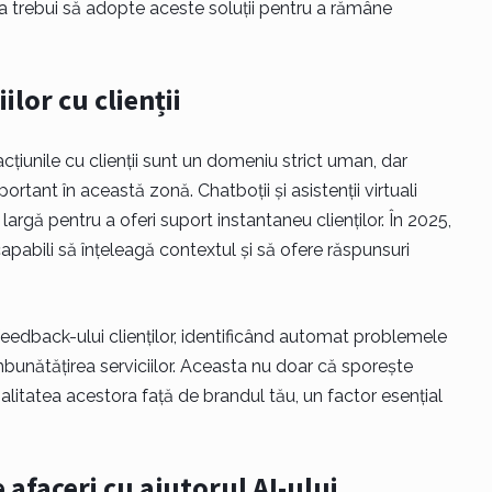
 va trebui să adopte aceste soluții pentru a rămâne
ilor cu clienții
cțiunile cu clienții sunt un domeniu strict uman, dar
portant în această zonă. Chatboții și asistenții virtuali
largă pentru a oferi suport instantaneu clienților. În 2025,
capabili să înțeleagă contextul și să ofere răspunsuri
eedback-ului clienților, identificând automat problemele
bunătățirea serviciilor. Aceasta nu doar că sporește
oialitatea acestora față de brandul tău, un factor esențial
 afaceri cu ajutorul AI-ului