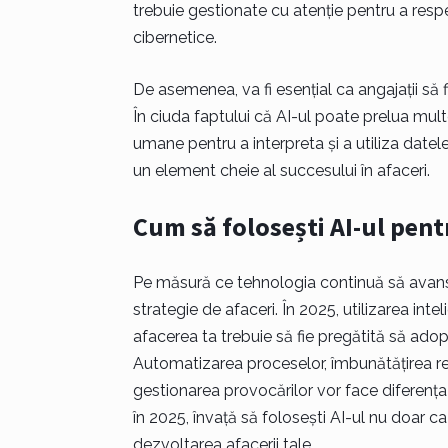
trebuie gestionate cu atenție pentru a respe
cibernetice.
De asemenea, va fi esențial ca angajații să f
În ciuda faptului că AI-ul poate prelua mul
umane pentru a interpreta și a utiliza datele
un element cheie al succesului în afaceri.
Cum să folosești AI-ul pent
Pe măsură ce tehnologia continuă să avanse
strategie de afaceri. În 2025, utilizarea inteli
afacerea ta trebuie să fie pregătită să adop
Automatizarea proceselor, îmbunătățirea relaț
gestionarea provocărilor vor face diferența
în 2025, învață să folosești AI-ul nu doar ca
dezvoltarea afacerii tale.