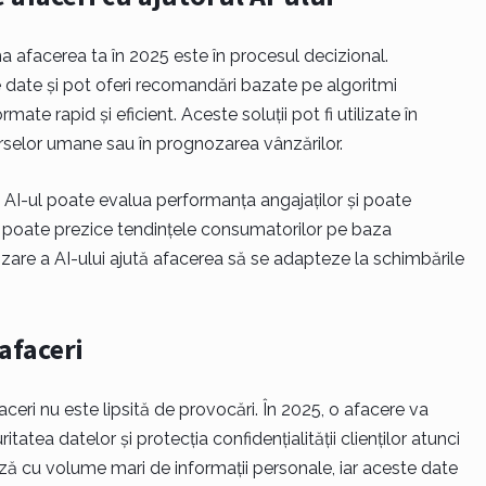
 afacerea ta în 2025 este în procesul decizional.
e date și pot oferi recomandări bazate pe algoritmi
mate rapid și eficient. Aceste soluții pot fi utilizate în
rselor umane sau în prognozarea vânzărilor.
AI-ul poate evalua performanța angajaților și poate
ng poate prezice tendințele consumatorilor pe baza
izare a AI-ului ajută afacerea să se adapteze la schimbările
 afaceri
aceri nu este lipsită de provocări. În 2025, o afacere va
atea datelor și protecția confidențialității clienților atunci
ză cu volume mari de informații personale, iar aceste date