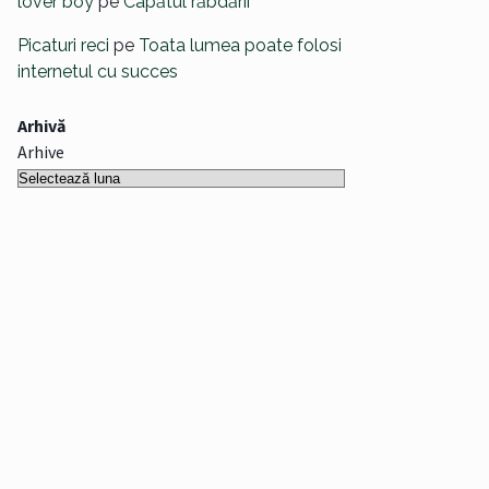
lover boy
pe
Capătul răbdării
Picaturi reci
pe
Toata lumea poate folosi
internetul cu succes
Arhivă
Arhive