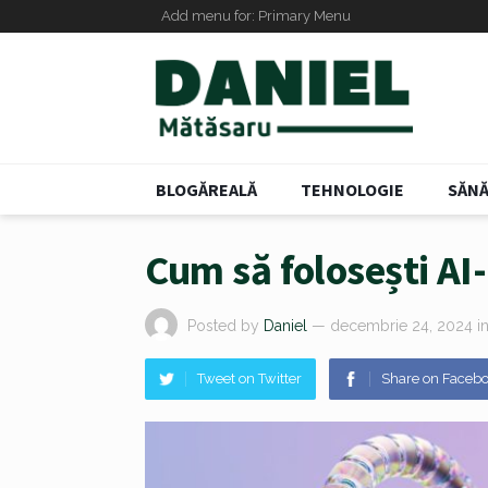
Add menu for: Primary Menu
BLOGĂREALĂ
TEHNOLOGIE
SĂNĂ
Cum să folosești AI-
Posted by
Daniel
— decembrie 24, 2024
i
Tweet on Twitter
Share on Faceb