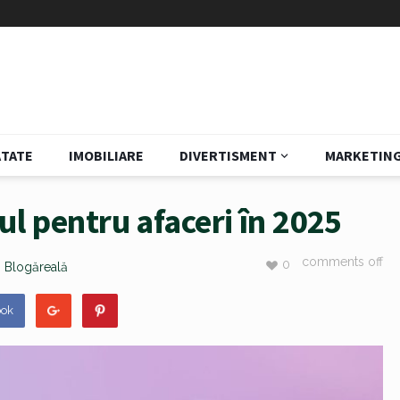
TATE
IMOBILIARE
DIVERTISMENT
MARKETIN
ul pentru afaceri în 2025
comments off
0
n
Blogăreală
ook