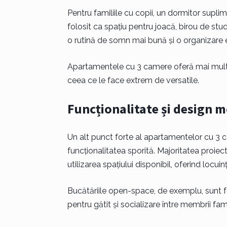
Pentru familiile cu copii, un dormitor supli
folosit ca spațiu pentru joacă, birou de st
o rutină de somn mai bună și o organizare efi
Apartamentele cu 3 camere oferă mai multe o
ceea ce le face extrem de versatile.
Funcționalitate și design 
Un alt punct forte al apartamentelor cu 3 
funcționalitatea sporită. Majoritatea proiec
utilizarea spațiului disponibil, oferind locu
Bucătăriile open-space, de exemplu, sunt 
pentru gătit și socializare între membrii famil