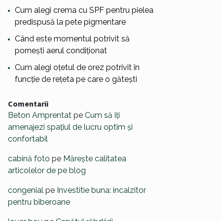
Cum alegi crema cu SPF pentru pielea
predispusă la pete pigmentare
Când este momentul potrivit să
pornești aerul condiționat
Cum alegi oțetul de orez potrivit în
funcție de rețeta pe care o gătești
Comentarii
Beton Amprentat
pe
Cum să îți
amenajezi spațiul de lucru optim și
confortabil
cabină foto
pe
Mărește calitatea
articolelor de pe blog
congenial
pe
Investitie buna: incalzitor
pentru biberoane