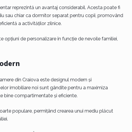
mentar reprezintă un avantaj considerabil. Acesta poate fi
udiu sau chiar ca dormitor separat pentru copii, promovând
cientă a activităților zilnice.
pțiuni de personalizare în funcție de nevoile familiei,
modern
camere din Craiova este designul modern și
telor imobiliare noi sunt gândite pentru a maximiza
ințe bine compartimentate și eficiente.
foarte populare, permițând crearea unui mediu plăcut
iei.