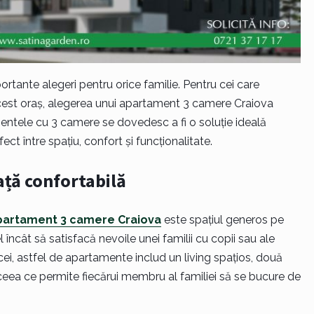
rtante alegeri pentru orice familie. Pentru cei care
cest oraș, alegerea unui apartament 3 camere Craiova
entele cu 3 camere se dovedesc a fi o soluție ideală
ect între spațiu, confort și funcționalitate.
ață confortabilă
partament 3 camere Craiova
este spațiul generos pe
încât să satisfacă nevoile unei familii cu copii sau ale
ei, astfel de apartamente includ un living spațios, două
ceea ce permite fiecărui membru al familiei să se bucure de