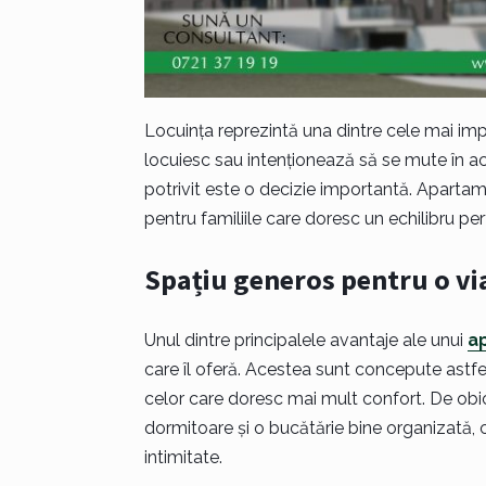
Locuința reprezintă una dintre cele mai impo
locuiesc sau intenționează să se mute în a
potrivit este o decizie importantă. Apartam
pentru familiile care doresc un echilibru perf
Spațiu generos pentru o vi
Unul dintre principalele avantaje ale unui
a
care îl oferă. Acestea sunt concepute astfel 
celor care doresc mai mult confort. De obic
dormitoare și o bucătărie bine organizată, 
intimitate.