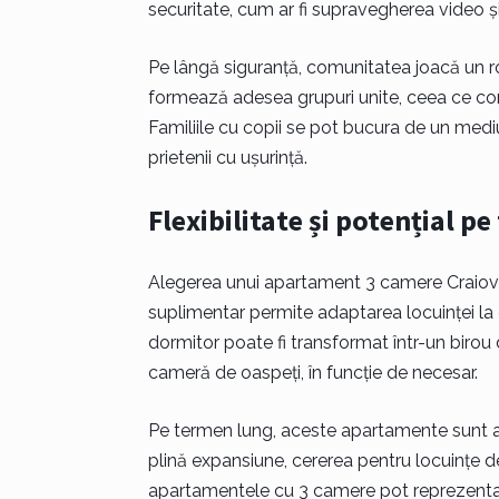
securitate, cum ar fi supravegherea video și
Pe lângă siguranță, comunitatea joacă un ro
formează adesea grupuri unite, ceea ce cont
Familiile cu copii se pot bucura de un mediu 
prietenii cu ușurință.
Flexibilitate și potențial p
Alegerea unui apartament 3 camere Craiova 
suplimentar permite adaptarea locuinței la d
dormitor poate fi transformat într-un birou d
cameră de oaspeți, în funcție de necesar.
Pe termen lung, aceste apartamente sunt atra
plină expansiune, cererea pentru locuințe d
apartamentele cu 3 camere pot reprezenta o