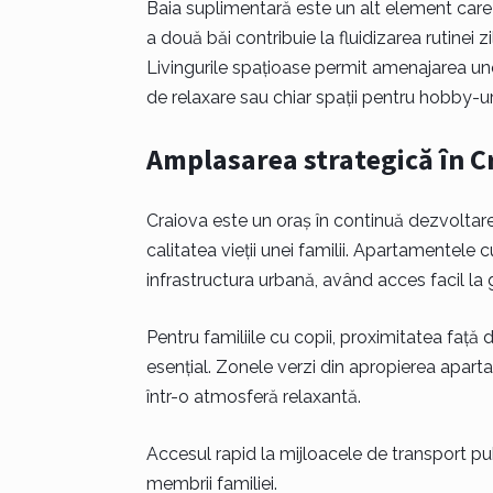
Baia suplimentară este un alt element care 
a două băi contribuie la fluidizarea rutinei 
Livingurile spațioase permit amenajarea un
de relaxare sau chiar spații pentru hobby-ur
Amplasarea strategică în C
Craiova este un oraș în continuă dezvoltare,
calitatea vieții unei familii. Apartamentele
infrastructura urbană, având acces facil la g
Pentru familiile cu copii, proximitatea față 
esențial. Zonele verzi din apropierea apart
într-o atmosferă relaxantă.
Accesul rapid la mijloacele de transport pub
membrii familiei.