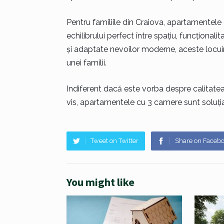
Pentru familiile din Craiova, apartamentel
echilibrului perfect între spațiu, funcțional
și adaptate nevoilor moderne, aceste locui
unei familii.
Indiferent dacă este vorba despre calitatea v
vis, apartamentele cu 3 camere sunt soluția
Tweet on Twitter
Share on Faceb
You might like