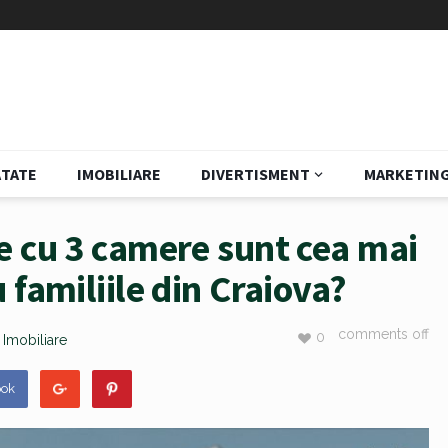
TATE
IMOBILIARE
DIVERTISMENT
MARKETIN
e cu 3 camere sunt cea mai
familiile din Craiova?
comments off
0
n
Imobiliare
ook