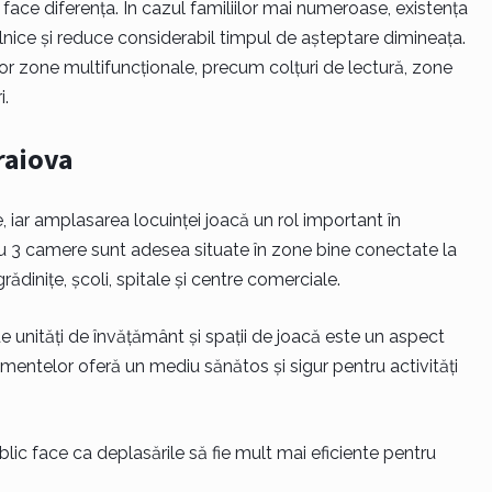
face diferența. În cazul familiilor mai numeroase, existența
zilnice și reduce considerabil timpul de așteptare dimineața.
or zone multifuncționale, precum colțuri de lectură, zone
i.
raiova
 iar amplasarea locuinței joacă un rol important în
 cu 3 camere sunt adesea situate în zone bine conectate la
rădinițe, școli, spitale și centre comerciale.
de unități de învățământ și spații de joacă este un aspect
amentelor oferă un mediu sănătos și sigur pentru activități
lic face ca deplasările să fie mult mai eficiente pentru