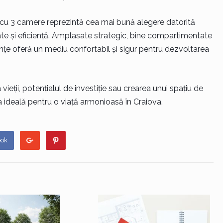
e cu 3 camere reprezintă cea mai bună alegere datorită
itate și eficiență. Amplasate strategic, bine compartimentate
nțe oferă un mediu confortabil și sigur pentru dezvoltarea
ieții, potențialul de investiție sau crearea unui spațiu de
 ideală pentru o viață armonioasă în Craiova.
ook