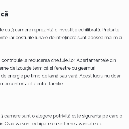
ică
 cu 3 camere reprezintă o investiție echilibrată. Prețurile
rite, iar costurile lunare de întreținere sunt adesea mai mici
 contribuie la reducerea cheltuielilor. Apartamentele din
rne de izolație termică și ferestre cu geamuri
e energie pe timp de iarnă sau vară. Acest lucru nu doar
mai confortabil pentru familie.
3 camere sunt o alegere potrivită este siguranța pe care o
din Craiova sunt echipate cu sisteme avansate de