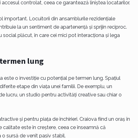
 accesul controlat, ceea ce garantează liniștea locatarilor.
l important. Locuitorii din ansamblurile rezidențiale
ribuie la un sentiment de apartenență și sprijin reciproc.
social plăcut, în care cei mici pot interacționa și lega
e termen lung
este o investiție cu potențial pe termen lung. Spațiul
iferite etape din viața unei familii. De exemplu, un
e lucru, un studio pentru activități creative sau chiar o
ctive și pentru piața de închirieri. Craiova fiind un oraș în
e calitate este în creștere, ceea ce înseamnă că
 sursă de venit pasiv stabil.