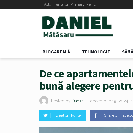
Add menu for: Primary Menu
BLOGĂREALĂ
TEHNOLOGIE
SĂNĂ
De ce apartamentel
bună alegere pentru 
Posted by
Daniel
— decembrie 19, 2024
i
Tweet on Twitter
Share on Faceb