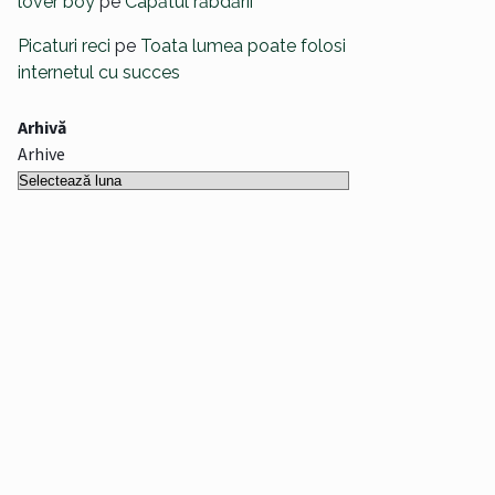
lover boy
pe
Capătul răbdării
Picaturi reci
pe
Toata lumea poate folosi
internetul cu succes
Arhivă
Arhive