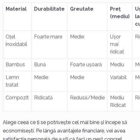
Material
Durabilitate
Greutate
Preț
U
(mediu)
la
c
Oțel
Foarte mare
Medie
Ușor
Ri
inoxidabil
mai
ridicat
Bambus
Bună
Foarte ușoară
Mediu
M
Lemn
Medie
Medie
Variabil
M
tratat
Compozit
Ridicată
Redusă/Medie
Mediu
Ri
Ridicat
Alege ceea ce ți se potrivește cel mai bine și începe să
economisești. Pe lângă avantajele financiare, vei avea
satisfacția personală de a ști că faci un gest concret