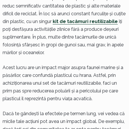
reduc semnificativ cantitatea de plastic și alte materiale
dificil de reciclat. În loc să arunci constant furculițe și cuțite
din plastic, cu un singur
kit de tacâmuri reutilizabile
îți
poți desfășura activitățile zilnice fără a produce deșeuri
suplimentare. În plus, multe dintre tacâmurile de unică
folosință sfârșesc în gropi de gunoi sau, mai grav, în apele
mărilor și oceanelor.
Acest lucru are un impact major asupra faunei marine și a
păsărilor, care confundă plasticul cu hrana. Astfel, prin
achiziționarea unui set de tacâmuri reutilizabile, faci un
prim pas spre reducerea poluării și a pericolului pe care
plasticul îl reprezintă pentru viața acvatică.
Dacă te gândești la efectele pe termen lung, vei vedea că
micile tale acțiuni pot avea un impact global. De exemplu,