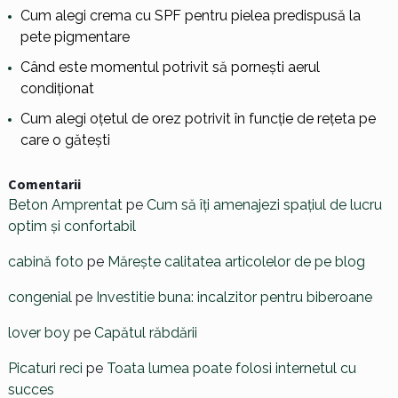
Cum alegi crema cu SPF pentru pielea predispusă la
pete pigmentare
Când este momentul potrivit să pornești aerul
condiționat
Cum alegi oțetul de orez potrivit în funcție de rețeta pe
care o gătești
Comentarii
Beton Amprentat
pe
Cum să îți amenajezi spațiul de lucru
optim și confortabil
cabină foto
pe
Mărește calitatea articolelor de pe blog
congenial
pe
Investitie buna: incalzitor pentru biberoane
lover boy
pe
Capătul răbdării
Picaturi reci
pe
Toata lumea poate folosi internetul cu
succes