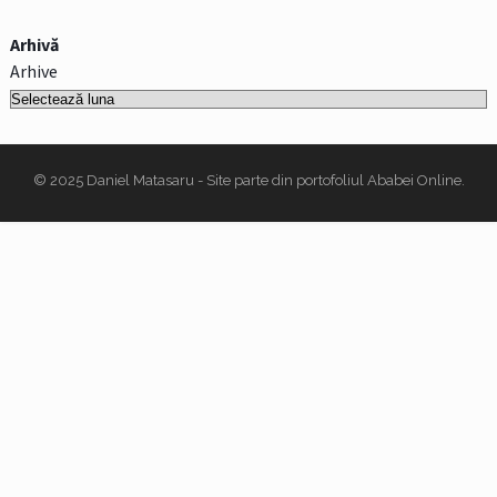
Arhivă
Arhive
© 2025
Daniel Matasaru
- Site parte din portofoliul
Ababei Online
.