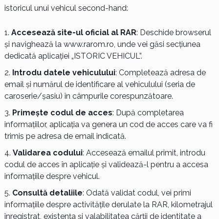
istoricul unui vehicul second-hand:
Accesează site-ul oficial al RAR
: Deschide browserul
și navighează la www.rarom.ro, unde vei găsi secțiunea
dedicată aplicației „ISTORIC VEHICUL”.
Introdu datele vehiculului
: Completează adresa de
email și numărul de identificare al vehiculului (seria de
caroserie/șasiu) în câmpurile corespunzătoare.
Primește codul de acces
: După completarea
informațiilor, aplicația va genera un cod de acces care va fi
trimis pe adresa de email indicată.
Validarea codului
: Accesează emailul primit, introdu
codul de acces în aplicație și validează-l pentru a accesa
informațiile despre vehicul.
Consultă detaliile
: Odată validat codul, vei primi
informațiile despre activitățile derulate la RAR, kilometrajul
înregistrat, existența și valabilitatea cărții de identitate a