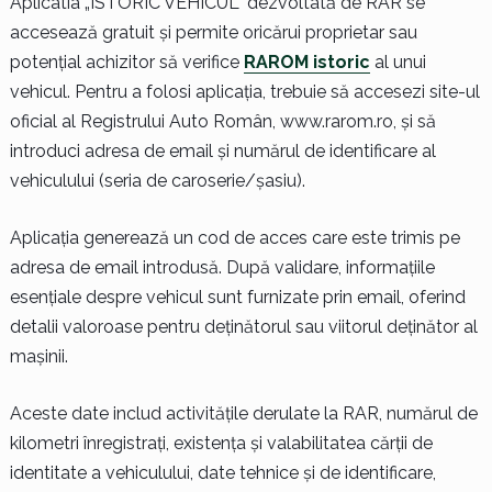
Aplicatia „ISTORIC VEHICUL” dezvoltată de RAR se
accesează gratuit și permite oricărui proprietar sau
potențial achizitor să verifice
RAROM istoric
al unui
vehicul. Pentru a folosi aplicația, trebuie să accesezi site-ul
oficial al Registrului Auto Român, www.rarom.ro, și să
introduci adresa de email și numărul de identificare al
vehiculului (seria de caroserie/șasiu).
Aplicația generează un cod de acces care este trimis pe
adresa de email introdusă. După validare, informațiile
esențiale despre vehicul sunt furnizate prin email, oferind
detalii valoroase pentru deținătorul sau viitorul deținător al
mașinii.
Aceste date includ activitățile derulate la RAR, numărul de
kilometri înregistrați, existența și valabilitatea cărții de
identitate a vehiculului, date tehnice și de identificare,