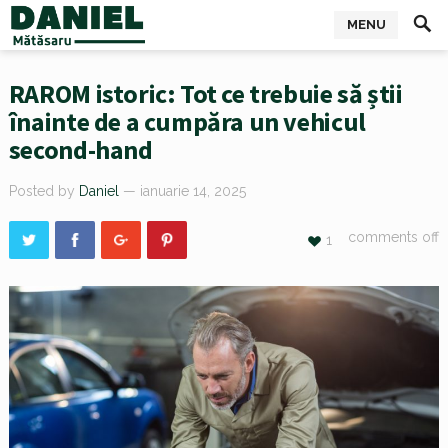
MENU
RAROM istoric: Tot ce trebuie să știi
înainte de a cumpăra un vehicul
second-hand
Posted by
Daniel
— ianuarie 14, 2025
comments off
1