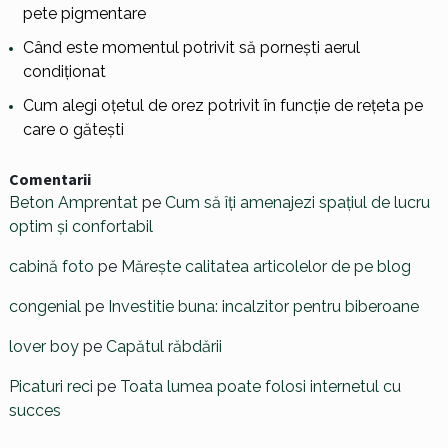
pete pigmentare
Când este momentul potrivit să pornești aerul
condiționat
Cum alegi oțetul de orez potrivit în funcție de rețeta pe
care o gătești
Comentarii
Beton Amprentat
pe
Cum să îți amenajezi spațiul de lucru
optim și confortabil
cabină foto
pe
Mărește calitatea articolelor de pe blog
congenial
pe
Investitie buna: incalzitor pentru biberoane
lover boy
pe
Capătul răbdării
Picaturi reci
pe
Toata lumea poate folosi internetul cu
succes