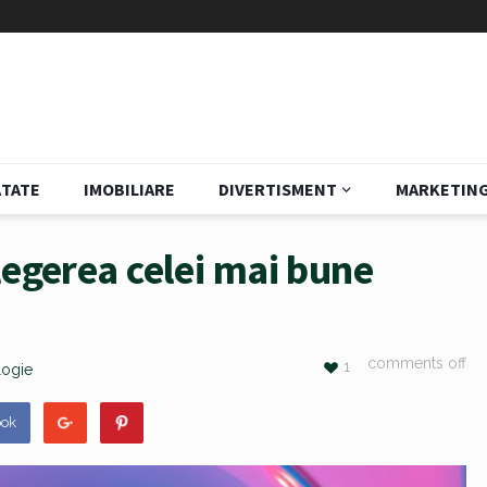
TATE
IMOBILIARE
DIVERTISMENT
MARKETIN
legerea celei mai bune
comments off
1
logie
ook