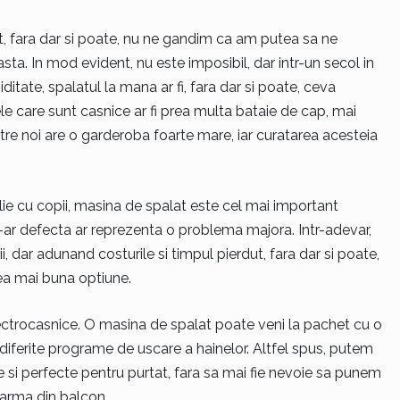
, fara dar si poate, nu ne gandim ca am putea sa ne
sta. In mod evident, nu este imposibil, dar intr-un secol in
itate, spalatul la mana ar fi, fara dar si poate, ceva
le care sunt casnice ar fi prea multa bataie de cap, mai
ntre noi are o garderoba foarte mare, iar curatarea acesteia
lie cu copii, masina de spalat este cel mai important
s-ar defecta ar reprezenta o problema majora. Intr-adevar,
, dar adunand costurile si timpul pierdut, fara dar si poate,
ea mai buna optiune.
lectrocasnice. O masina de spalat poate veni la pachet cu o
iferite programe de uscare a hainelor. Altfel spus, putem
 si perfecte pentru purtat, fara sa mai fie nevoie sa punem
sarma din balcon.