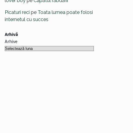
lover boy
pe
Capătul răbdării
Picaturi reci
pe
Toata lumea poate folosi
internetul cu succes
Arhivă
Arhive