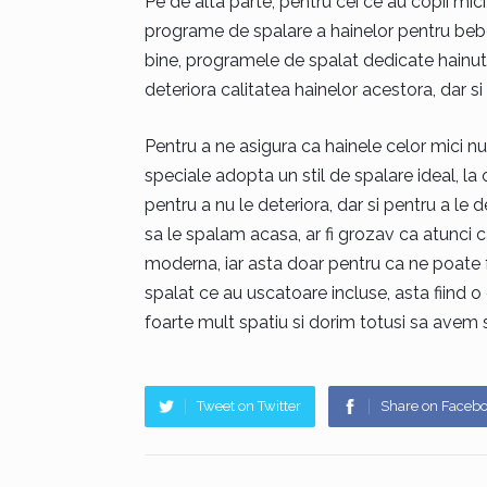
Pe de alta parte, pentru cei ce au copii mic
programe de spalare a hainelor pentru bebel
bine, programele de spalat dedicate hainut
deteriora calitatea hainelor acestora, dar si
Pentru a ne asigura ca hainele celor mici n
speciale adopta un stil de spalare ideal, la 
pentru a nu le deteriora, dar si pentru a le 
sa le spalam acasa, ar fi grozav ca atunci
moderna, iar asta doar pentru ca ne poate f
spalat ce au uscatoare incluse, asta fiind 
foarte mult spatiu si dorim totusi sa avem s
Tweet on Twitter
Share on Faceb