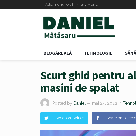
Add menu for: Primary Menu
BLOGĂREALĂ
TEHNOLOGIE
SĂNĂ
Scurt ghid pentru a
masini de spalat
Posted by
Daniel
— mai 24, 2022
in
Tehno
Tweet on Twitter
Share on Faceb