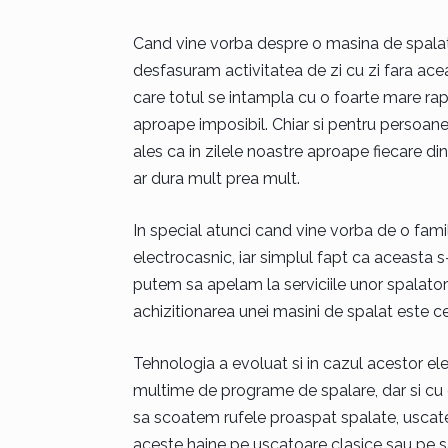
Cand vine vorba despre o masina de spalat
desfasuram activitatea de zi cu zi fara acea
care totul se intampla cu o foarte mare rapid
aproape imposibil. Chiar si pentru persoane
ales ca in zilele noastre aproape fiecare di
ar dura mult prea mult.
In special atunci cand vine vorba de o fami
electrocasnic, iar simplul fapt ca aceasta 
putem sa apelam la serviciile unor spalatorii
achizitionarea unei masini de spalat este c
Tehnologia a evoluat si in cazul acestor e
multime de programe de spalare, dar si cu d
sa scoatem rufele proaspat spalate, uscate
aceste haine pe uscatoare clasice sau pe 