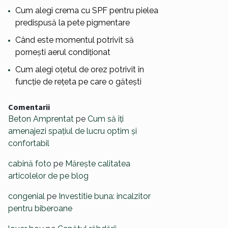
Cum alegi crema cu SPF pentru pielea
predispusă la pete pigmentare
Când este momentul potrivit să
pornești aerul condiționat
Cum alegi oțetul de orez potrivit în
funcție de rețeta pe care o gătești
Comentarii
Beton Amprentat
pe
Cum să îți
amenajezi spațiul de lucru optim și
confortabil
cabină foto
pe
Mărește calitatea
articolelor de pe blog
congenial
pe
Investitie buna: incalzitor
pentru biberoane