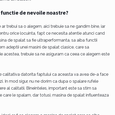
functie de nevoile noastre?
ar trebui sa o alegem, aici trebuie sa ne gandim bine, iar
tru orice locuinta, fapt ce necesita atentie atunci cand
ina de spalat sa fie ultraperformanta, sa aiba functii
untem adeptii unei masini de spalat clasice, care sa
t de acestea, trebuie sa ne asiguram ca ceea ce alegem este
e calitativa datorita faptului ca aceasta va avea de-a face
zi. In mod sigur, nu ne dorim ca dupa o spalare rufele
e al calitatii. Bineinteles, important este sa stim sa
e care le spalam, dar totusi, masina de spalat influenteaza