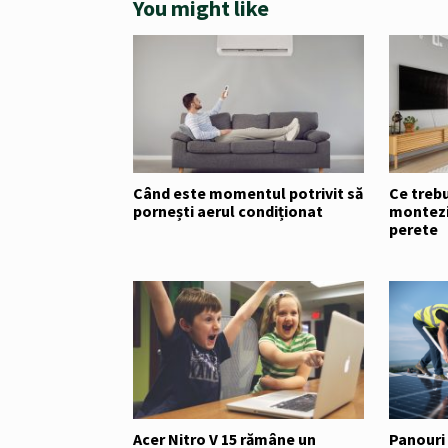
You might like
Când este momentul potrivit să
Ce trebu
pornești aerul condiționat
montezi
perete
Acer Nitro V 15 rămâne un
Panouri