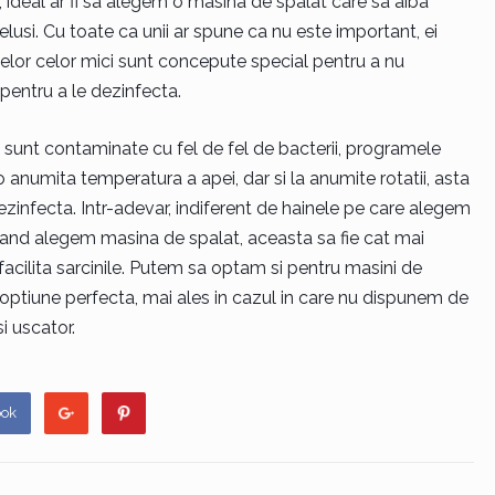
i, ideal ar fi sa alegem o masina de spalat care sa aiba
usi. Cu toate ca unii ar spune ca nu este important, ei
elor celor mici sunt concepute special pentru a nu
 pentru a le dezinfecta.
u sunt contaminate cu fel de fel de bacterii, programele
o anumita temperatura a apei, dar si la anumite rotatii, asta
dezinfecta. Intr-adevar, indiferent de hainele pe care alegem
 cand alegem masina de spalat, aceasta sa fie cat mai
acilita sarcinile. Putem sa optam si pentru masini de
o optiune perfecta, mai ales in cazul in care nu dispunem de
i uscator.
ook